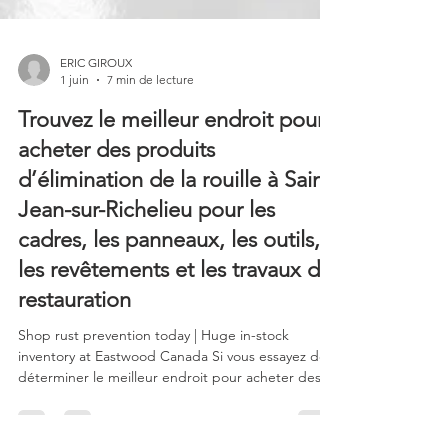
ERIC GIROUX
1 juin
7 min de lecture
Trouvez le meilleur endroit pour
acheter des produits
d’élimination de la rouille à Saint-
Jean-sur-Richelieu pour les
cadres, les panneaux, les outils,
les revêtements et les travaux de
restauration
Shop rust prevention today | Huge in-stock
inventory at Eastwood Canada Si vous essayez de
déterminer le meilleur endroit pour acheter des
produits d’élimination de la rouille à Saint-Jean-