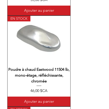
Ajouter au panier
EN STOCK
Poudre à chaud Eastwood 11504 lb,
mono-étage, réfléchissante,
chromée
Prix
46,00 $CA
Ajouter au panier