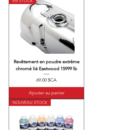
EN STOCK
Revêtement en poudre extrême
chromé lié Eastwood 15999 lb
Prix
69,00 $CA
Ajouter au panier
NOUVEAU STOCK