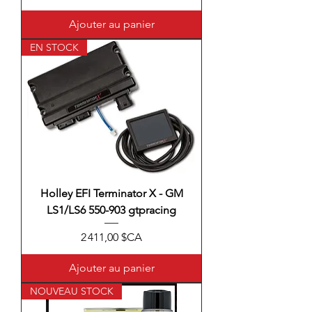
Ajouter au panier
EN STOCK
Holley EFI Terminator X - GM
LS1/LS6 550-903 gtpracing
Prix
2 411,00 $CA
Ajouter au panier
NOUVEAU STOCK