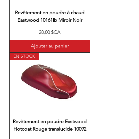
Revêtement en poudre à chaud
Eastwood 10161lb Miroir Noir
Prix
28,00 $CA
Ajouter au panier
EN STOCK
Revêtement en poudre Eastwood
Hotcoat Rouge translucide 10092