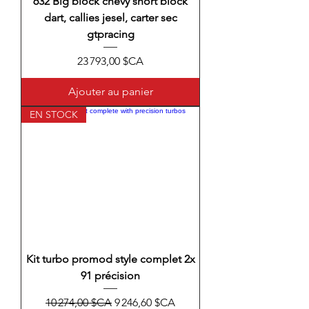
632 Big block chevy short block
dart, callies jesel, carter sec
gtpracing
Prix
23 793,00 $CA
Ajouter au panier
EN STOCK
Kit turbo promod style complet 2x
91 précision
Prix original
Prix promotionnel
10 274,00 $CA
9 246,60 $CA