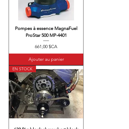
Pompes à essence MagnaFuel
ProStar 500 MP-4401
Prix
661,00 $CA
Ajouter au panier
EN STOCK