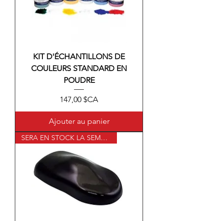
KIT D'ÉCHANTILLONS DE
COULEURS STANDARD EN
POUDRE
Prix
147,00 $CA
Ajouter au panier
SERA EN STOCK LA SEMAINE PROCHAINE