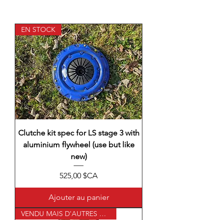
EN STOCK
Clutche kit spec for LS stage 3 with
aluminium flywheel (use but like
new)
Prix
525,00 $CA
Ajouter au panier
VENDU MAIS D'AUTRES ARRIVENT