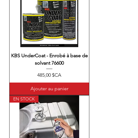
KBS UnderCoat - Enrobé à base de
solvant 76600
Prix
485,00 $CA
Ajouter au panier
EN STOCK