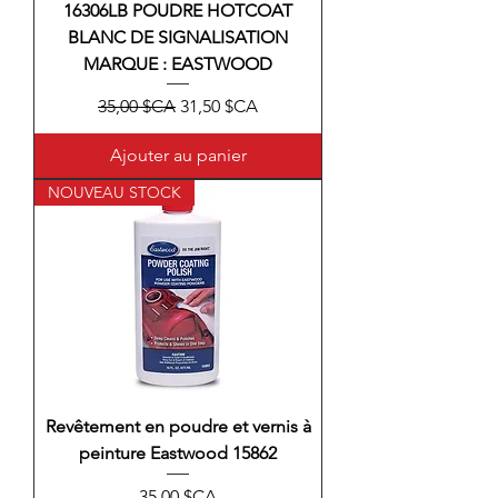
16306LB POUDRE HOTCOAT
BLANC DE SIGNALISATION
MARQUE : EASTWOOD
Prix original
Prix promotionnel
35,00 $CA
31,50 $CA
Ajouter au panier
NOUVEAU STOCK
Revêtement en poudre et vernis à
peinture Eastwood 15862
Prix
35,00 $CA