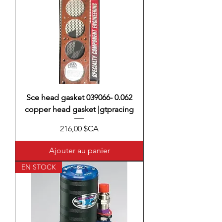
Sce head gasket 039066- 0.062
copper head gasket |gtpracing
Prix
216,00 $CA
Ajouter au panier
EN STOCK