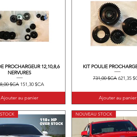
DE PROCHARGEUR 12,10,8,6
Aperçu rapide
KIT POULIE PROCHARGE
Aperçu rapide
NERVURES
Prix original
Prix pro
731,00 $CA
621,35 
ix original
Prix promotionnel
8,00 $CA
151,30 $CA
Ajouter au panier
Ajouter au panier
 STOCK
NOUVEAU STOCK