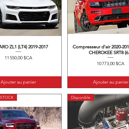
RO ZL1 (LT4) 2019-2017
Aperçu rapide
Compresseur d'air 2020-2
Aperçu rapide
CHEROKEE SRT8 (6.
Prix
11 550,00 $CA
Prix
10 773,00 $CA
Ajouter au panier
Ajouter au panier
 STOCK
Disponible