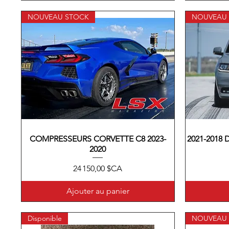
NOUVEAU STOCK
NOUVEAU
COMPRESSEURS CORVETTE C8 2023-
Aperçu rapide
2021-2018 D
2020
Prix
24 150,00 $CA
Ajouter au panier
Disponible
NOUVEAU