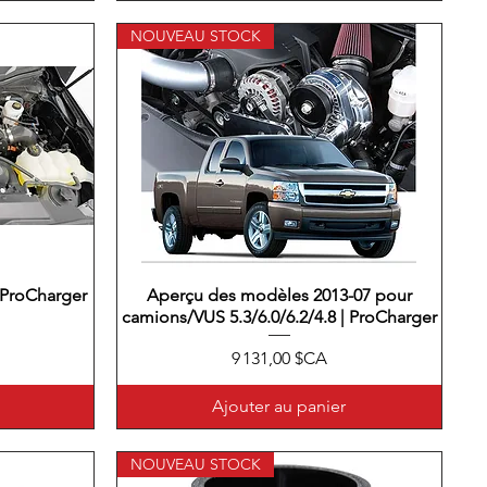
NOUVEAU STOCK
| ProCharger
Aperçu des modèles 2013-07 pour
Aperçu rapide
camions/VUS 5.3/6.0/6.2/4.8 | ProCharger
Prix
9 131,00 $CA
Ajouter au panier
NOUVEAU STOCK