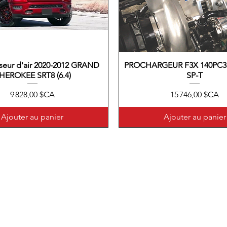
eur d'air 2020-2012 GRAND
Aperçu rapide
PROCHARGEUR F3X 140PC31
Aperçu rapide
HEROKEE SRT8 (6.4)
SP-T
Prix
Prix
9 828,00 $CA
15 746,00 $CA
Ajouter au panier
Ajouter au panier