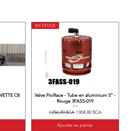
EN STOCK
VETTE C8
Valve ProRace - Tube en aluminium 5" -
Aperçu rapide
Rouge 3FASS-019
Prix original
Prix promotionnel
1 256,00 $CA
1 004,80 $CA
Ajouter au panier