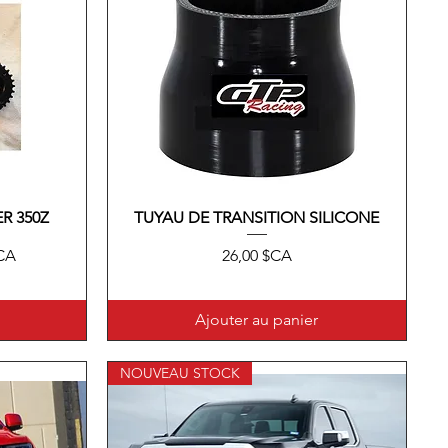
R 350Z
TUYAU DE TRANSITION SILICONE
Aperçu rapide
motionnel
Prix
$CA
26,00 $CA
Ajouter au panier
NOUVEAU STOCK