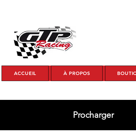
Se c
ACCUEIL
À PROPOS
BOUTI
Procharger