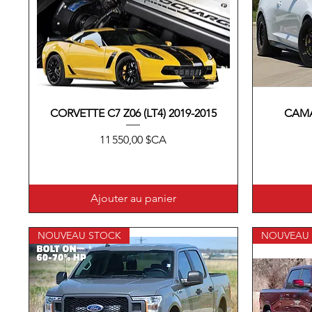
CORVETTE C7 Z06 (LT4) 2019-2015
Aperçu rapide
CAMA
Prix
11 550,00 $CA
Ajouter au panier
NOUVEAU STOCK
NOUVEAU