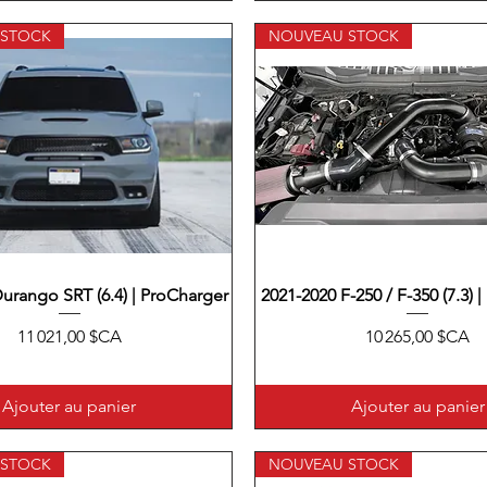
 STOCK
NOUVEAU STOCK
urango SRT (6.4) | ProCharger
Aperçu rapide
2021-2020 F-250 / F-350 (7.3) 
Aperçu rapide
Prix
Prix
11 021,00 $CA
10 265,00 $CA
Ajouter au panier
Ajouter au panier
 STOCK
NOUVEAU STOCK