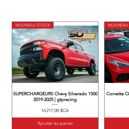
NOUVEAU STOCK
NOUVEAU
SUPERCHARGEURS Chevy Silverado 1500
Aperçu rapide
Corvette C
2019-2025 | gtpracing
Prix
16 217,00 $CA
Ajouter au panier