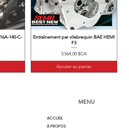
6A-140-C-
Entraînement par vilebrequin BAE HEMI
Aperçu rapide
F3
Prix
5 564,00 $CA
Ajouter au panier
MENU
ACCUEIL
À PROPOS