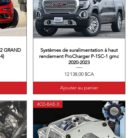
012 GRAND
Systèmes de suralimentation à haut
Aperçu rapide
4)
rendement ProCharger P-1SC-1 gmc
2020-2023
Prix
12 138,00 $CA
Ajouter au panier
4CD-BAE-3