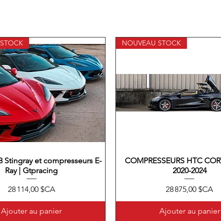
 STOCK
NOUVEAU STOCK
8 Stingray et compresseurs E-
Aperçu rapide
COMPRESSEURS HTC COR
Aperçu rapide
Ray | Gtpracing
2020-2024
Prix
Prix
28 114,00 $CA
28 875,00 $CA
Ajouter au panier
Ajouter au panier