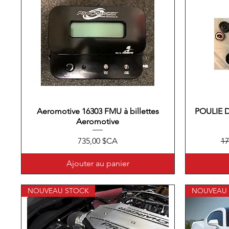
Aeromotive 16303 FMU à billettes
Aperçu rapide
POULIE 
Aeromotive
Prix
Pr
735,00 $CA
17
Ajouter au panier
NOUVEAU STOCK
NOUVEAU