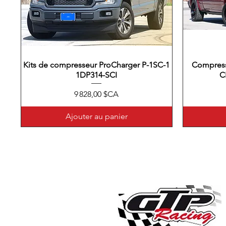
Kits de compresseur ProCharger P-1SC-1
Aperçu rapide
Compress
1DP314-SCI
C
Prix
9 828,00 $CA
Ajouter au panier