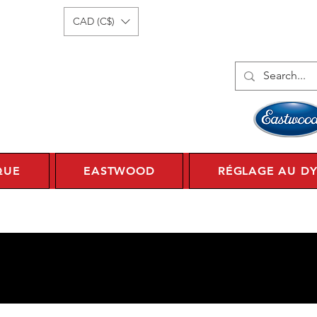
onnecter
1 450 359 7010
CAD (C$)
QUE
EASTWOOD
RÉGLAGE AU D