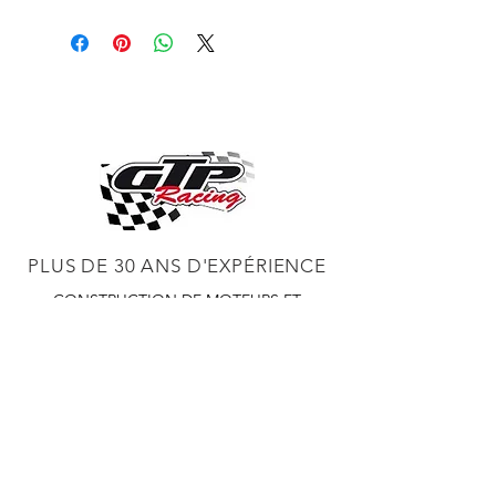
Kit turbo bolt on for big block chevy ,
all tubing (powder coat) blow off
valves , and waistgates
headers are include for a perfect fit .
Also available for a suplement ,
PLUS DE 30 ANS D'EXPÉRIENCE
CONSTRUCTION DE MOTEURS ET
CONCESSIONNAIRE PROCHARGER
RÉGLAGE DE CHÂSSIS DYNO,
DIABLOSPORT ET PLUS
RÉGLAGE WEB,
DISTRIBUTEUR ET RÉGULATEUR HOLLEY
RÉGLAGE DE VOITURES DE COURSE,
DISTRIBUTEUR EASTWOOD
PRODUITS
EASTWOOD PEINTURE SOUDEUR OUTILS
TUBES
WD DISTRIBUTEUR DE 1000 CIES.
450 359 7010