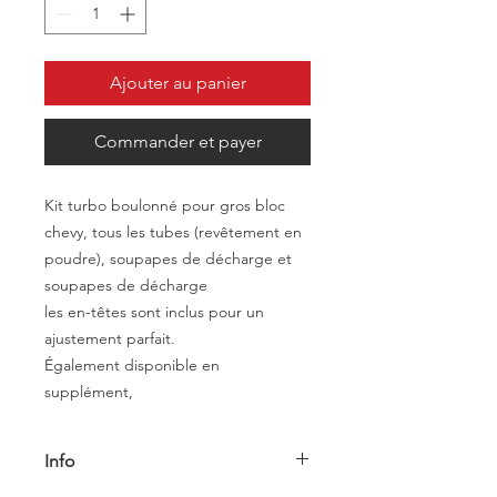
Ajouter au panier
Commander et payer
Kit turbo boulonné pour gros bloc
chevy, tous les tubes (revêtement en
poudre), soupapes de décharge et
soupapes de décharge
les en-têtes sont inclus pour un
ajustement parfait.
Également disponible en
supplément,
Info