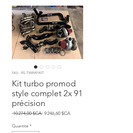
SKU : RS-TWIN91KIT
Kit turbo promod
style complet 2x 91
précision
Prix original
Prix promotionnel
 10 274,00 $CA 
9 246,60 $CA
Quantité
*