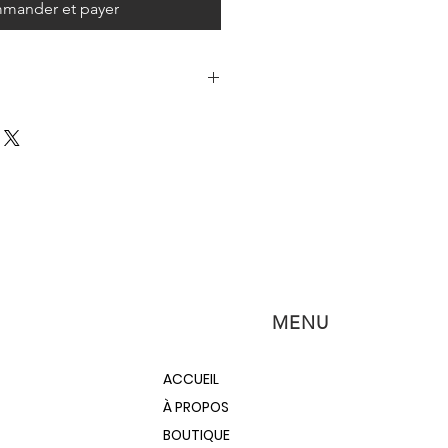
mander et payer
aute performance Aerospray 2K
et de peindre avec la durabilité
 revêtement à deux composants
inture ! Formulé avec la technologie
pour offrir une finition durable et
onservant sa belle finition pendant
ysée à 2 composants
hambres
MENU
 en aérosol le plus durable
n pistolet à peinture
ACCUEIL
nte de la buse et de la valve,
À PROPOS
chambres internes, garantit un
aque fois. Pulvérise comme un
BOUTIQUE