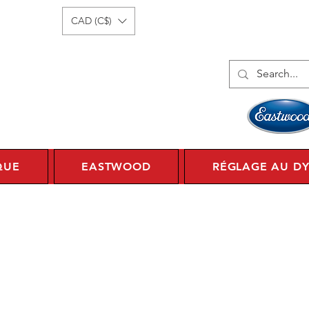
onnecter
1 450 359 7010
CAD (C$)
QUE
EASTWOOD
RÉGLAGE AU D