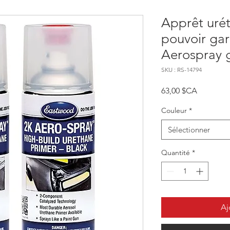
Apprêt uré
pouvoir gar
Aerospray g
SKU : RS-14794
Prix
63,00 $CA
Couleur
*
Sélectionner
Quantité
*
Aj