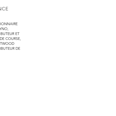
pistolet avec un jet p
classiques et aucun 
ENCE
des résultats professi
utiliser.
IONNAIRE
DYNO,
IBUTEUR ET
 DE COURSE,
ASTWOOD
IBUTEUR DE