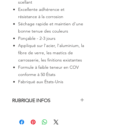
scellant
Excellente adhérence et
résistance à la corrosion
Séchage rapide et maintien d'une
bonne tenue des couleurs
Ponçable - 2-3 jours
Appliqué sur l'acier, l'aluminium, la
fibre de verre, les mastics de
carrosserie, les finitions existantes
Formule à faible teneur en COV
conforme à 50 États
Fabriqué aux États-Unis
RUBRIQUE INFOS
Description
Eastwood Black DTM (Direct To Metal)
Epoxy Primer 1:1 primes and seals
with excellent adhesion and corrosion