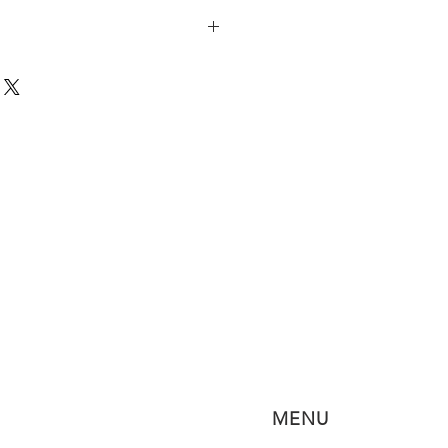
ulletin de service concernant
dans le réservoir d'huile ont
sseur de retrouver d'excellentes
y
MENU