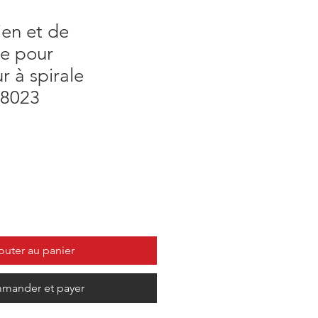
ien et de
e pour
 à spirale
98023
outer au panier
mander et payer