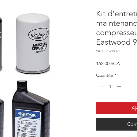
Kit d'entret
maintenanc
compresseur
Eastwood 
SKU : RS-98023
Prix
162,00 $CA
Quantité
*
Aj
Com