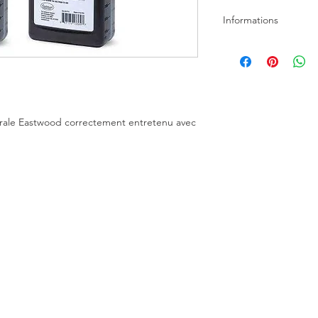
Informations
★★★★★
Ce kit ainsi que le b
l'accumulation d'eau 
permis à mon compre
performances ! - Joe
irale Eastwood correctement entretenu avec