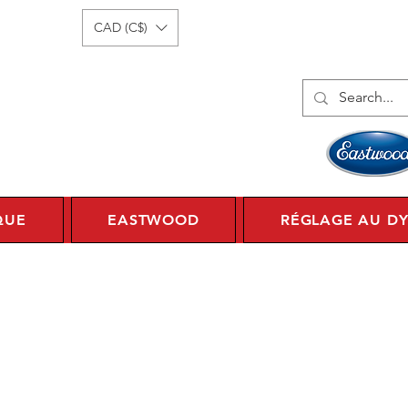
onnecter
1 450 359 7010
CAD (C$)
QUE
EASTWOOD
RÉGLAGE AU D