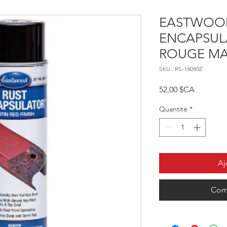
EASTWOO
ENCAPSUL
ROUGE MAT
SKU : RS-16040Z
Prix
52,00 $CA
Quantité
*
Aj
Com