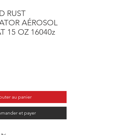
D RUST
ATOR AÉROSOL
 15 OZ 16040z
outer au panier
mander et payer