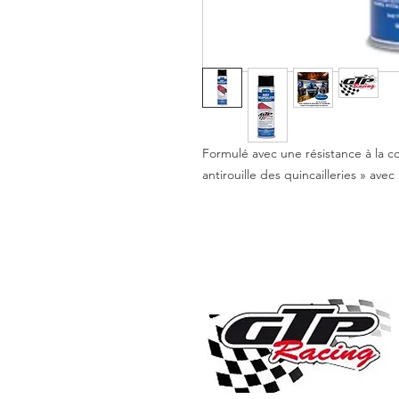
Formulé avec une résistance à la 
antirouille des quincailleries » ave