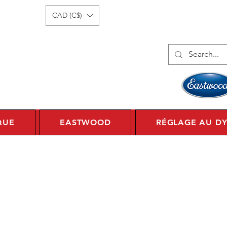
onnecter
1 450 359 7010
CAD (C$)
QUE
EASTWOOD
RÉGLAGE AU D