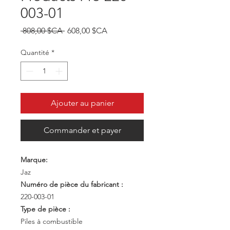
003-01
Prix original
Prix promotionnel
 808,00 $CA 
608,00 $CA
Quantité
*
Ajouter au panier
Commander et payer
Marque:
Jaz
Numéro de pièce du fabricant :
220-003-01
Type de pièce :
Piles à combustible