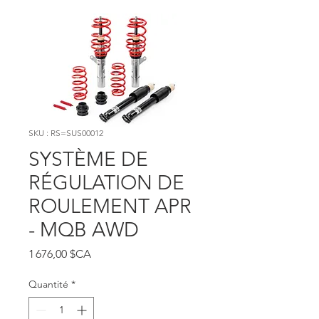
SKU : RS=SUS00012
SYSTÈME DE
RÉGULATION DE
ROULEMENT APR
- MQB AWD
Prix
1 676,00 $CA
Quantité
*