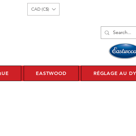
onnecter
1 450 359 7010
CAD (C$)
QUE
EASTWOOD
RÉGLAGE AU D