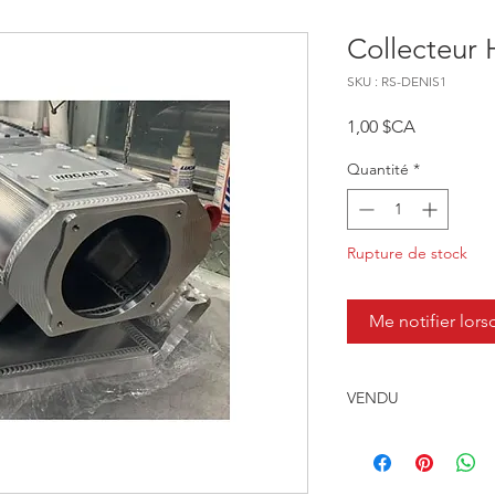
Collecteur
SKU : RS-DENIS1
Prix
1,00 $CA
Quantité
*
Rupture de stock
Me notifier lors
VENDU