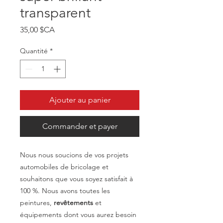
transparent
Prix
35,00 $CA
Quantité
*
Ajouter au panier
Commander et payer
Nous nous soucions de vos projets
automobiles de bricolage et
souhaitons que vous soyez satisfait à
100 %. Nous avons toutes les
peintures,
revêtements
et
équipements dont vous aurez besoin