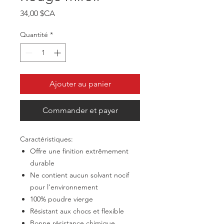
Prix
34,00 $CA
Quantité
*
Ajouter au panier
Commander et payer
Caractéristiques:
Offre une finition extrêmement
durable
Ne contient aucun solvant nocif
pour l’environnement
100% poudre vierge
Résistant aux chocs et flexible
Bonne résistance chimique