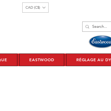
onnecter
1 450 359 7010
CAD (C$)
QUE
EASTWOOD
RÉGLAGE AU D