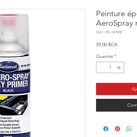
Peinture é
AeroSpray 
SKU : RS-14790Z
Prix
59,00 $CA
Quantité
*
Aj
Com