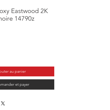
poxy Eastwood 2K
noire 14790z
outer au panier
mander et payer