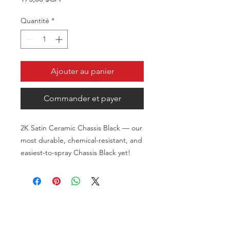
Quantité
*
Ajouter au panier
Commander et payer
2K Satin Ceramic Chassis Black — our
most durable, chemical-resistant, and
easiest-to-spray Chassis Black yet!