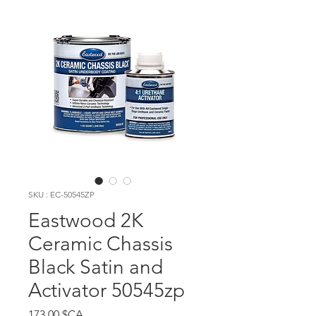
SKU : EC-50545ZP
Eastwood 2K
Ceramic Chassis
Black Satin and
Activator 50545zp
Prix
173,00 $CA