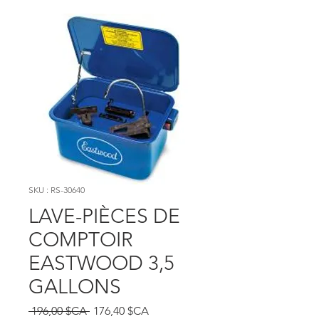
SKU : RS-30640
LAVE-PIÈCES DE
COMPTOIR
EASTWOOD 3,5
GALLONS
Prix original
Prix promotionnel
 196,00 $CA 
176,40 $CA