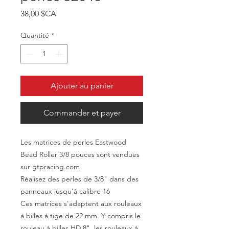
Prix
38,00 $CA
Quantité
*
Ajouter au panier
Commander et payer
Les matrices de perles Eastwood
Bead Roller 3/8 pouces sont vendues
sur gtpracing.com
Réalisez des perles de 3/8" dans des
panneaux jusqu'à calibre 16
Ces matrices s'adaptent aux rouleaux
à billes à tige de 22 mm. Y compris le
rouleau à billes HD 8", les rouleaux à