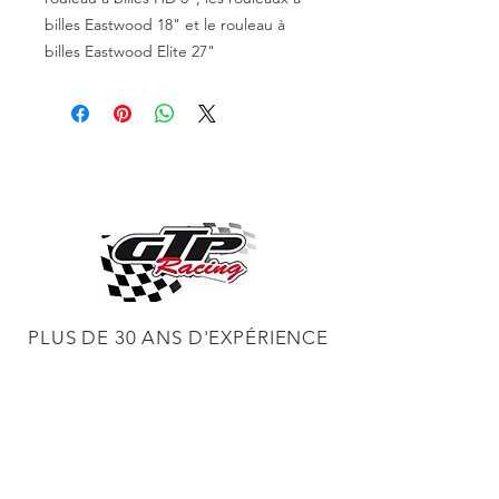
billes Eastwood 18" et le rouleau à
billes Eastwood Elite 27"
PLUS DE 30 ANS D'EXPÉRIENCE
CONSTRUCTION DE MOTEURS ET
CONCESSIONNAIRE PROCHARGER
RÉGLAGE DE CHÂSSIS DYNO,
DIABLOSPORT ET PLUS
RÉGLAGE WEB,
DISTRIBUTEUR ET RÉGULATEUR HOLLEY
RÉGLAGE DE VOITURES DE COURSE,