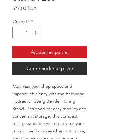
Prix
577,00 $CA
Quantité
*
Ajouter au panier
Commander et payer
Maximize your shop space and
improve efficiency with the Eastwood
Hydraulic Tubing Bender Rolling
Stand. Designed for easy mobility and
convenient storage, this compact
rolling stand lets you quickly roll your
tubing bender away when not in use,
keeping your workspace tidy and