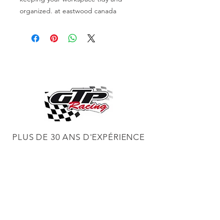
organized. at eastwood canada
PLUS DE 30 ANS D'EXPÉRIENCE
CONSTRUCTION DE MOTEURS ET
CONCESSIONNAIRE PROCHARGER
RÉGLAGE DE CHÂSSIS DYNO,
DIABLOSPORT ET PLUS
RÉGLAGE WEB,
DISTRIBUTEUR ET RÉGULATEUR HOLLEY
RÉGLAGE DE VOITURES DE COURSE,
DISTRIBUTEUR EASTWOOD
PRODUITS
EASTWOOD PEINTURE SOUDEUR OUTILS