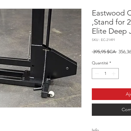
Eastwood C
,Stand for
Elite Deep 
SKU : EC-21491
Prix or
 395,95 $CA 
356,3
Quantité
*
Aj
Com
Info