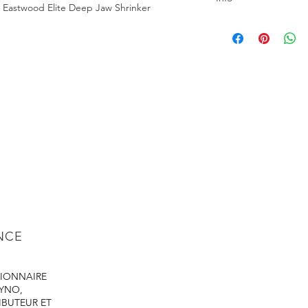
9 Eastwood Elite Deep Jaw Shrinker
Description
Stand for 21489 East
Stretcher - Adds sign
17" handle. User suff
more shrinking or str
The foot pedal enabl
the work piece with 
ENCE
IONNAIRE
DYNO,
IBUTEUR ET