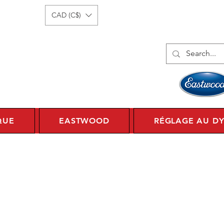
onnecter
1 450 359 7010
CAD (C$)
QUE
EASTWOOD
RÉGLAGE AU D