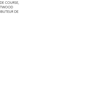
 DE COURSE,
ASTWOOD
IBUTEUR DE
énérales d'utilisation -
Politique de remboursement -
Politique de co
Tous droits réservés @ GTRacing.com - Créé par
Media Conceptions