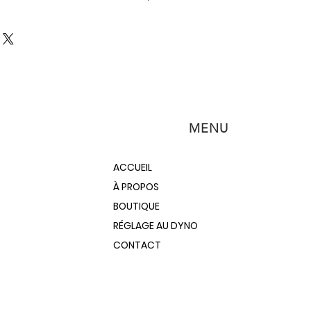
wood Elite Deep Jaw Shrinker
ificant leverage over the standard
ers from less fatigue, while putting
etching force to the work piece.
es the user to hold and maneuver
both hands.
MENU
ACCUEIL
À PROPOS
BOUTIQUE
RÉGLAGE AU DYNO
CONTACT