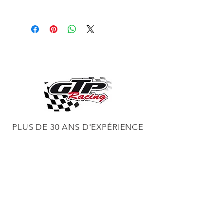
Description
The Eastwood Contour SCT®
Finishing Drum is to be used in light
paint or rust removal applications or
when finish surfacing bare metal.
Each drum is 4 inches wide and 4.5
inches in diameter. 40% more abrasive
material than the original SCT
Abrasive Drum for longer life.
PLUS DE 30 ANS D'EXPÉRIENCE
CONSTRUCTION DE MOTEURS ET
CONCESSIONNAIRE PROCHARGER
RÉGLAGE DE CHÂSSIS DYNO,
DIABLOSPORT ET PLUS
RÉGLAGE WEB,
DISTRIBUTEUR ET RÉGULATEUR HOLLEY
RÉGLAGE DE VOITURES DE COURSE,
DISTRIBUTEUR EASTWOOD
PRODUITS
EASTWOOD PEINTURE SOUDEUR OUTILS
TUBES
WD DISTRIBUTEUR DE 1000 CIES.