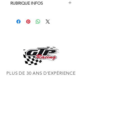
RUBRIQUE INFOS
Le tambour à fil d'acier Eastwood
Contour SCT® doit être utilisé pour
travailler sur des surfaces où il faut
éliminer la rouille et le tartre. Chaque
tambour mesure 4 pouces de large et
4,5 pouces de diamètre.
VOIR,Tableau de sélection des roues
SCT
PLUS DE 30 ANS D'EXPÉRIENCE
CONSTRUCTION DE MOTEURS ET
CONCESSIONNAIRE PROCHARGER
RÉGLAGE DE CHÂSSIS DYNO,
DIABLOSPORT ET PLUS
RÉGLAGE WEB,
DISTRIBUTEUR ET RÉGULATEUR HOLLEY
RÉGLAGE DE VOITURES DE COURSE,
DISTRIBUTEUR EASTWOOD
PRODUITS