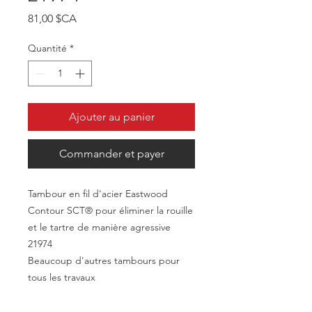
Prix
81,00 $CA
Quantité
*
Ajouter au panier
Commander et payer
Tambour en fil d'acier Eastwood
Contour SCT® pour éliminer la rouille
et le tartre de manière agressive
21974
Beaucoup d'autres tambours pour
tous les travaux