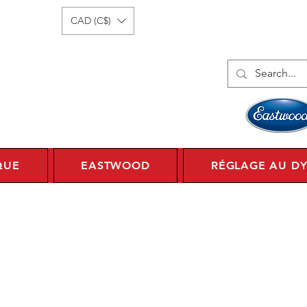
onnecter
1 450 359 7010
CAD (C$)
QUE
EASTWOOD
RÉGLAGE AU D