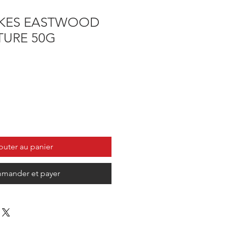
AKES EASTWOOD
TURE 50G
outer au panier
mander et payer