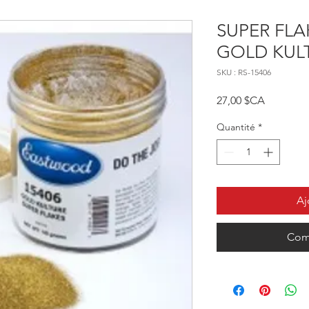
SUPER FL
GOLD KUL
SKU : RS-15406
Prix
27,00 $CA
Quantité
*
Aj
Com