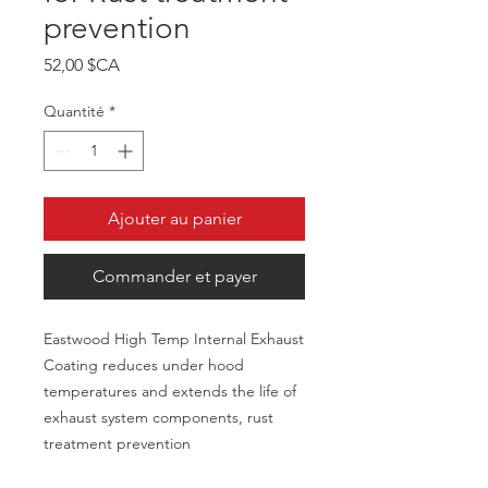
prevention
Prix
52,00 $CA
Quantité
*
Ajouter au panier
Commander et payer
Eastwood High Temp Internal Exhaust
Coating reduces under hood
temperatures and extends the life of
exhaust system components, rust
treatment prevention