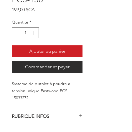
Prix
199,00 $CA
Quantité
*
Ajouter au panier
Commander et payer
Système de pistolet à poudre à
tension unique Eastwood PCS-
15033272
RUBRIQUE INFOS
Le système de revêtement en poudre