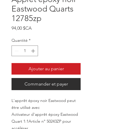
Eastwood Quarts
12785zp
Prix
94,00 $CA
Quantité
*
Ajouter au panier
Commander et payer
L'apprêt époxy noir Eastwood peut
être utilisé avec
Activateur d'apprêt époxy Eastwood
Quart 1:1Article n° 50243ZP pour
accélérer