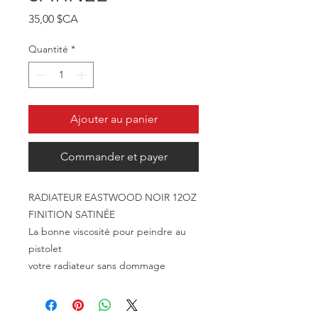
Prix
35,00 $CA
Quantité
*
Ajouter au panier
Commander et payer
RADIATEUR EASTWOOD NOIR 12OZ
FINITION SATINÉE
La bonne viscosité pour peindre au
pistolet
votre radiateur sans dommage