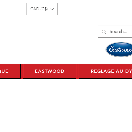
onnecter
1 450 359 7010
CAD (C$)
QUE
EASTWOOD
RÉGLAGE AU D