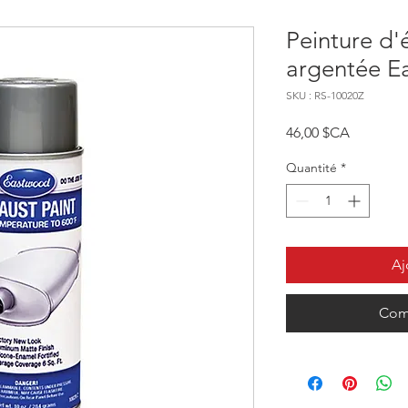
Peinture d
argentée E
SKU : RS-10020Z
Prix
46,00 $CA
Quantité
*
Aj
Com