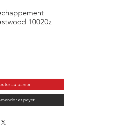
'échappement
astwood 10020z
outer au panier
mander et payer