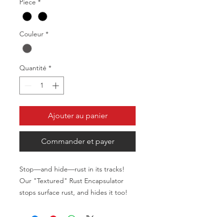
Piece
*
Couleur
*
Quantité
*
Ajouter au panier
Commander et payer
Stop—and hide—rust in its tracks!
Our "Textured" Rust Encapsulator
stops surface rust, and hides it too!