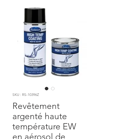
SKU : RS-10396Z
Revêtement
argenté haute
température EW
en aérosol de