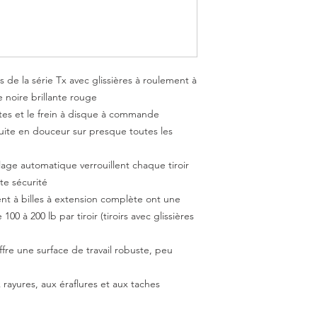
s de la série Tx avec glissières à roulement à
e noire brillante rouge
es et le frein à disque à commande
uite en douceur sur presque toutes les
llage automatique verrouillent chaque tiroir
te sécurité
ment à billes à extension complète ont une
0 à 200 lb par tiroir (tiroirs avec glissières
fre une surface de travail robuste, peu
x rayures, aux éraflures et aux taches