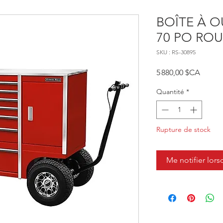
BOÎTE À O
70 PO ROU
SKU : RS-30895
Prix
5 880,00 $CA
Quantité
*
Rupture de stock
Me notifier lors