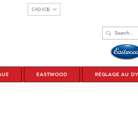
onnecter
1 450 359 7010
CAD (C$)
QUE
EASTWOOD
RÉGLAGE AU D