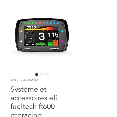
SKU : RS-3010004009
Système et
accessoires efi
fueltech ft600
gtpracing