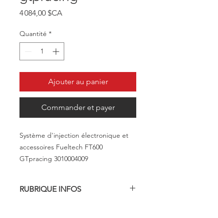
Prix
4 084,00 $CA
Quantité
*
Ajouter au panier
Commander et payer
Système d'injection électronique et
accessoires Fueltech FT600
GTpracing 3010004009
RUBRIQUE INFOS
FT450_FT550_FT550LITE_FT600.pdf
(fueltech.net)