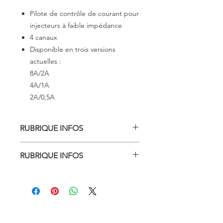
Pilote de contrôle de courant pour
injecteurs à faible impédance
4 canaux
Disponible en trois versions
actuelles :
8A/2A
4A/1A
2A/0,5A
RUBRIQUE INFOS
DESCRIPTION TECHNIQUE
RUBRIQUE INFOS
Niveau de crête et de maintien 8A/2A
POUR DÉTERMINER LE PIC ET LE
Contrôle jusqu'à 4 injecteurs avec
MAINTIEN DONT VOUS AVEZ
une impédance inférieure à 1,5
BESOIN
ohm
Prenez un multimètre et
4 injecteurs FT (1 par canal)
sélectionnez Ohms 200
16 injecteurs Bosch 160 lb/h (1600