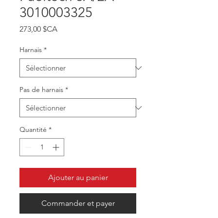
3010003325
Prix
273,00 $CA
Harnais
*
Pas de harnais
*
Quantité
*
Ajouter au panier
Commander et payer