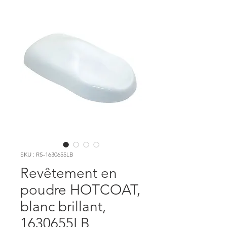
SKU : RS-1630655LB
Revêtement en
poudre HOTCOAT,
blanc brillant,
1630655LB