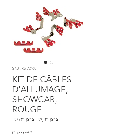
SKU : RS-72168
KIT DE CÂBLES
D'ALLUMAGE,
SHOWCAR,
ROUGE
Prix original
Prix promotionnel
 37,00 $CA 
33,30 $CA
Quantité
*