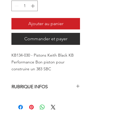
Ajouter au panier
Commander et payer
KB134-030 - Pistons Keith Black KB
Performance Bon piston pour
construire un 383 SBC
RUBRIQUE INFOS
Marque:
Ko
Numéro de pièce du fabricant :
KB134-030
Type de pièce :
Pistons