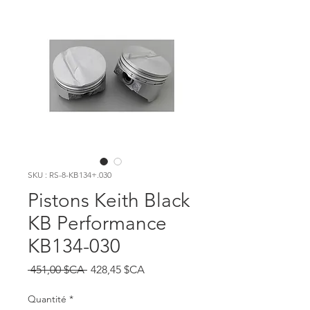
SKU : RS-8-KB134+.030
Pistons Keith Black
KB Performance
KB134-030
Prix original
Prix promotionnel
 451,00 $CA 
428,45 $CA
Quantité
*