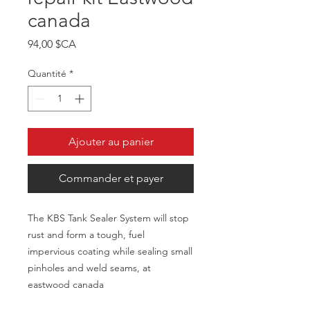
canada
Prix
94,00 $CA
Quantité
*
Ajouter au panier
Commander et payer
The KBS Tank Sealer System will stop
rust and form a tough, fuel
impervious coating while sealing small
pinholes and weld seams, at
eastwood canada