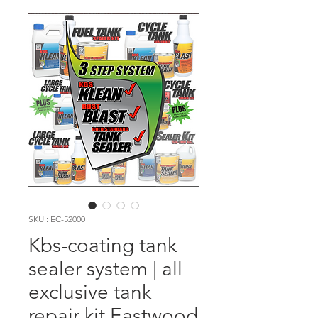
SKU : EC-52000
Kbs-coating tank
sealer system | all
exclusive tank
repair kit Eastwood