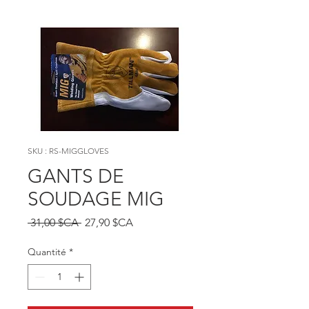
SKU : RS-MIGGLOVES
GANTS DE
SOUDAGE MIG
Prix original
Prix promotionnel
 31,00 $CA 
27,90 $CA
Quantité
*