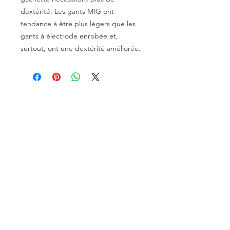
dextérité. Les gants MIG ont
tendance à être plus légers que les
gants à électrode enrobée et,
surtout, ont une dextérité améliorée.
PLUS DE 30 ANS D'EXPÉRIENCE
CONSTRUCTION DE MOTEURS ET
CONCESSIONNAIRE PROCHARGER
RÉGLAGE DE CHÂSSIS DYNO,
DIABLOSPORT ET PLUS
RÉGLAGE WEB,