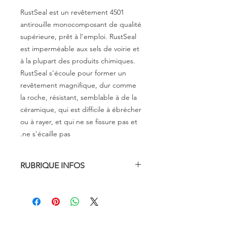
4501 RustSeal est un revêtement
antirouille monocomposant de qualité
supérieure, prêt à l'emploi. RustSeal
est imperméable aux sels de voirie et
à la plupart des produits chimiques.
RustSeal s'écoule pour former un
revêtement magnifique, dur comme
la roche, résistant, semblable à de la
céramique, qui est difficile à ébrécher
ou à rayer, et qui ne se fissure pas et
ne s'écaille pas.
RUBRIQUE INFOS
Présentation de RustSeal
RustSeal
est un incroyable
revêtement antirouille
monocomposant, prêt à l'emploi, à