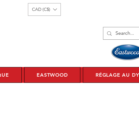
onnecter
1 450 359 7010
CAD (C$)
QUE
EASTWOOD
RÉGLAGE AU D