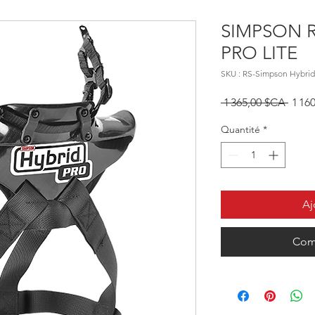
SIMPSON 
PRO LITE
SKU : RS-Simpson Hybrid 
Prix o
 1 365,00 $CA 
1 16
Quantité
*
Aj
Com