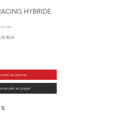
RACING HYBRIDE
Pro Lite
riginal
Prix promotionnel
0,25 $CA
outer au panier
mander et payer