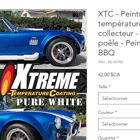
XTC - Peint
température
collecteur 
poêle - Pein
BBQ
SKU : RS-65102
Prix
42,00 $CA
Taille
*
Sélectionner
Couleur
*
Sélectionner
Quantité
*