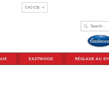
onnecter
1 450 359 7010
CAD (C$)
QUE
EASTWOOD
RÉGLAGE AU D