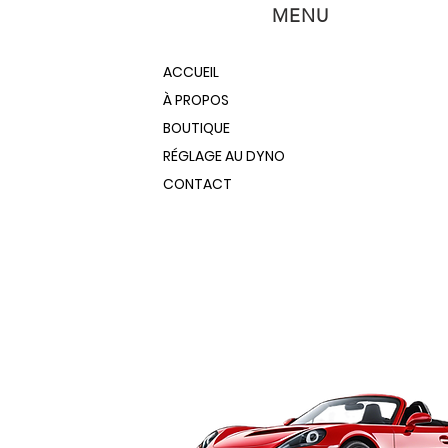
température, et il est garanti de
MENU
les applications extérieures car il
rsqu'il est apprêté avec l'apprêt
ACCUEIL
fre une protection contre la
À PROPOS
BOUTIQUE
RÉGLAGE AU DYNO
CONTACT