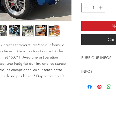
Aj
Com
ux hautes températures/chaleur formulé
urfaces métalliques fonctionnant à des
 F et 1500° F. Avec une préparation
RUBRIQUE INFOS
e, une intégrité du film, une résistance
Présentation de XTC
iques exceptionnelles sur toute cette
INFOS
XTC
est un revêtemen
nti de ne pas brûler ! Disponible en 10
températures et à la
AUSSI DISPONIBLE
pour protéger les sur
AÉROSOL, 8OZ, PIN
des températures com
500 °F (812 °C).
Avec une préparatio
adhérence exceptionn
résistance aux intem