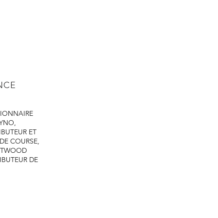
toute cette plage de 
ne pas brûler !
Le XTC est idéal pour 
résiste à la rouille lo
XTC. L'apprêt XTC of
rouille.
ENCE
IONNAIRE
DYNO,
IBUTEUR ET
 DE COURSE,
ASTWOOD
IBUTEUR DE