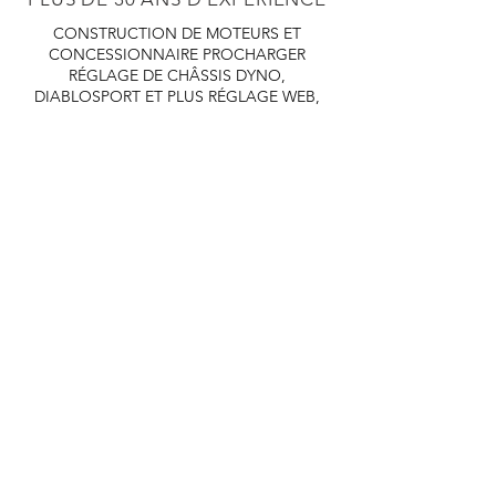
CONSTRUCTION DE MOTEURS ET
CONCESSIONNAIRE PROCHARGER
RÉGLAGE DE CHÂSSIS DYNO,
DIABLOSPORT ET PLUS
RÉGLAGE WEB,
DISTRIBUTEUR ET RÉGULATEUR HOLLEY
RÉGLAGE DE VOITURES DE COURSE,
DISTRIBUTEUR EASTWOOD
PRODUITS
EASTWOOD PEINTURE SOUDEUR OUTILS
TUBES
WD DISTRIBUTEUR DE 1000 CIES.
450 359 7010