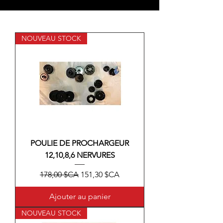
NOUVEAU STOCK
POULIE DE PROCHARGEUR
12,10,8,6 NERVURES
Prix original
Prix promotionnel
178,00 $CA
151,30 $CA
Ajouter au panier
NOUVEAU STOCK