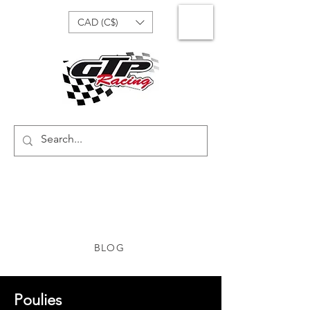
CAD (C$)
BLOG
Poulies