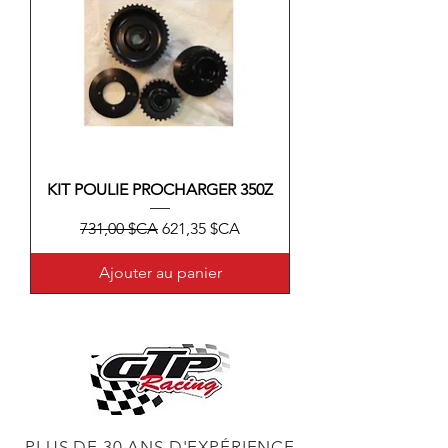
KIT POULIE PROCHARGER 350Z
Prix original
Prix promotionnel
731,00 $CA
621,35 $CA
Ajouter au panier
PLUS DE 30 ANS D'EXPÉRIENCE