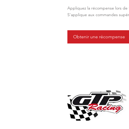
Appliquez la récompense lors de
S'applique aux commandes supéri
Obtenir une récompense