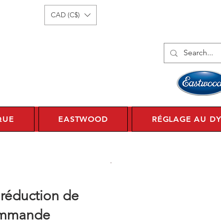
onnecter
1 450 359 7010
CAD (C$)
QUE
EASTWOOD
RÉGLAGE AU D
 réduction de
commande