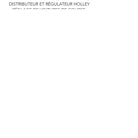
DISTRIBUTEUR ET RÉGULATEUR HOLLEY
RÉGLAGE DE VOITURES DE COURSE,
DISTRIBUTEUR EASTWOOD
PRODUITS
EASTWOOD PEINTURE SOUDEUR OUTILS
TUBES
WD DISTRIBUTEUR DE 1000 CIES.
450 359 7010
Conditions générales d'utilisation -
Politique
de remboursement -
Politique de
confidentialité