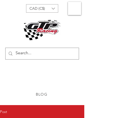
CAD (C$)
BLOG
Post