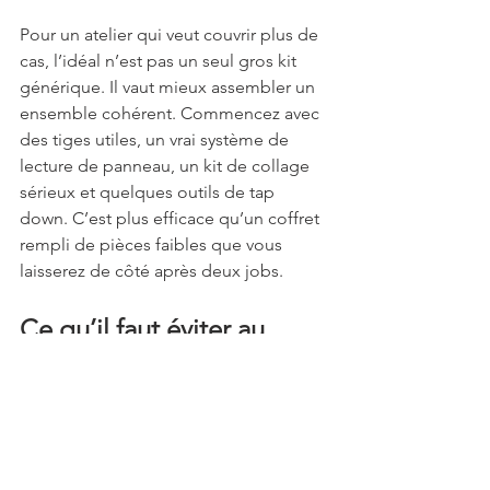
Pour un atelier qui veut couvrir plus de 
cas, l’idéal n’est pas un seul gros kit 
générique. Il vaut mieux assembler un 
ensemble cohérent. Commencez avec 
des tiges utiles, un vrai système de 
lecture de panneau, un kit de collage 
sérieux et quelques outils de tap 
down. C’est plus efficace qu’un coffret 
rempli de pièces faibles que vous 
laisserez de côté après deux jobs.
Ce qu’il faut éviter au 
moment d’acheter
Le prix bas attire, mais les kits d’entrée 
de gamme posent souvent les mêmes 
problèmes: métal trop souple, 